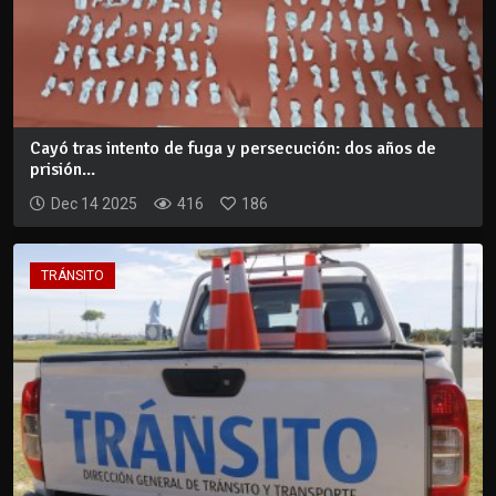
Cayó tras intento de fuga y persecución: dos años de
prisión...
Dec 14 2025
416
186
TRÁNSITO