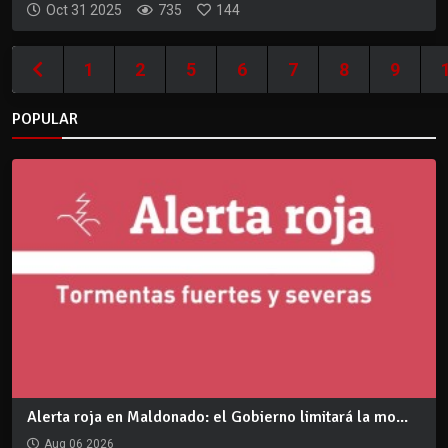
Oct 31 2025
735
144
1
2
5
6
7
8
9
POPULAR
Alerta roja en Maldonado: el Gobierno limitará la mo...
Aug 06 2026