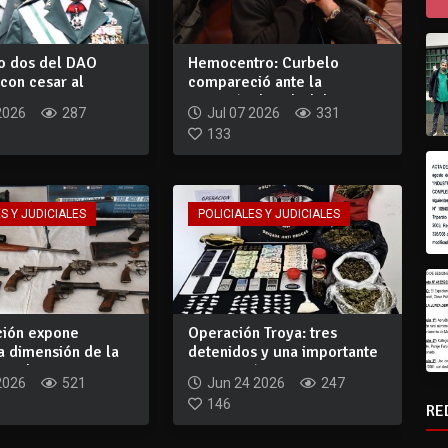
o dos del DAO
Hemocentro: Curbelo
con cesar al
compareció ante la
ue se ne...
comisión de salud de...
2026
287
Jul 07 2026
331
133
S Y JUDICIALES
POLICIALES Y JUDICIALES
ción expone
Operación Troya: tres
a dimensión de la
detenidos y una importante
 rob...
incautación...
2026
521
Jun 24 2026
247
146
RE