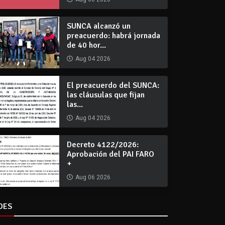
SUNCA alcanzó un
preacuerdo: habrá jornada
de 40 hor...
Aug 04 2026
El preacuerdo del SUNCA:
las cláusulas que fijan
las...
Aug 04 2026
Decreto 4122/2026:
Aprobación del PAI FARO
+
Aug 06 2026
DES