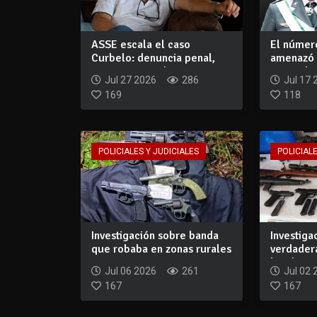
ASSE escala el caso
El númer
Curbelo: denuncia penal,
amenazó 
sumario y ampli...
general q
Jul 27 2026
286
Jul 17 
169
118
POLICIALES Y JUDICIALES
POLICIALE
Investigación sobre banda
Investiga
que robaba en zonas rurales
verdader
suma e...
banda que
Jul 06 2026
261
Jul 02 
167
167