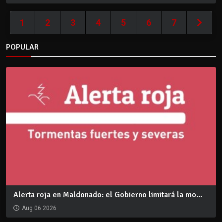
1
2
3
4
5
6
7
POPULAR
Alerta roja en Maldonado: el Gobierno limitará la mo...
Aug 06 2026