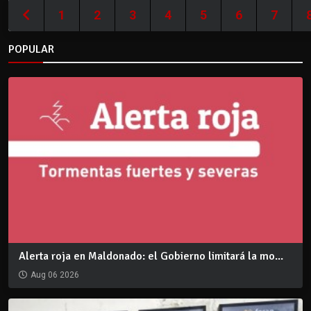
1
2
3
4
5
6
7
POPULAR
Alerta roja en Maldonado: el Gobierno limitará la mo...
Aug 06 2026