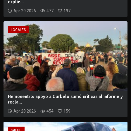
explic...
Apr 29 2026
477
197
LOCALES
Hemocentro: apoyo a Curbelo sumó críticas al informe y
recla...
Apr 28 2026
454
159
SALUD