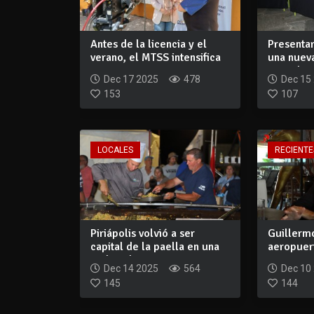
Antes de la licencia y el
Presenta
verano, el MTSS intensifica
una nueva
inspec...
Escuelas 
Dec 17 2025
478
Dec 15
153
107
LOCALES
RECIENTE
Piriápolis volvió a ser
Guillerm
capital de la paella en una
aeropuer
multitud...
Este crece
Dec 14 2025
564
Dec 10
145
144