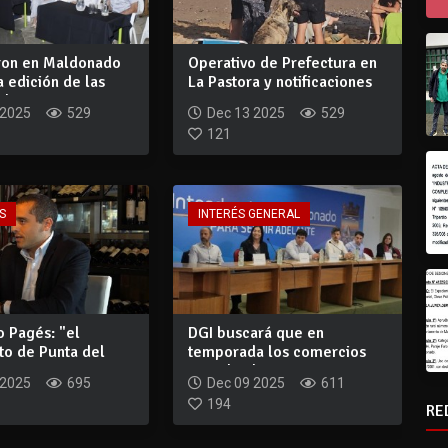
ron en Maldonado
Operativo de Prefectura en
 edición de las
La Pastora y notificaciones
d...
por p...
 2025
529
Dec 13 2025
529
121
S
INTERÉS GENERAL
o Pagés: "el
DGI buscará que en
to de Punta del
temporada los comercios
 y ro...
cumplan las norma...
 2025
695
Dec 09 2025
611
194
RE