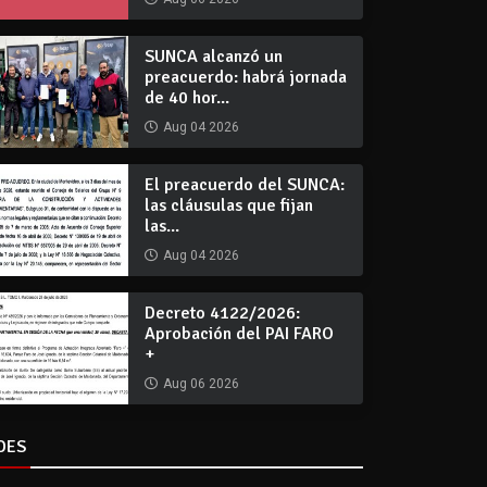
SUNCA alcanzó un
preacuerdo: habrá jornada
de 40 hor...
Aug 04 2026
El preacuerdo del SUNCA:
las cláusulas que fijan
las...
Aug 04 2026
Decreto 4122/2026:
Aprobación del PAI FARO
+
Aug 06 2026
DES