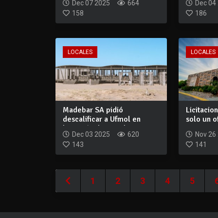
Dec 07 2025
664
Dec 04
158
186
LOCALES
LOCALES
Madebar SA pidió
Licitacio
descalificar a Ufmol en
solo un o
licitación de parad...
Montoya y
Dec 03 2025
620
Nov 26
143
141
1
2
3
4
5