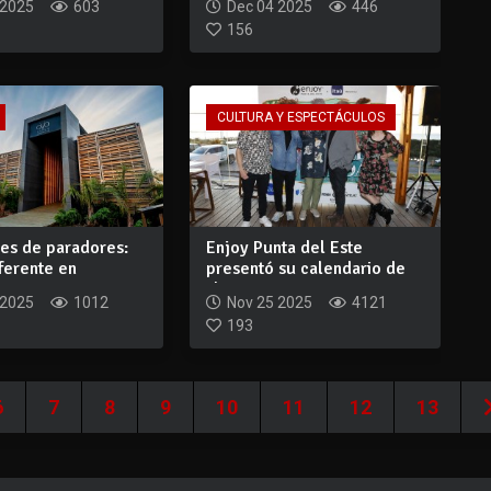
 2025
603
Dec 04 2025
446
156
CULTURA Y ESPECTÁCULOS
nes de paradores:
Enjoy Punta del Este
ferente en
presentó su calendario de
 par...
shows y activ...
 2025
1012
Nov 25 2025
4121
193
6
7
8
9
10
11
12
13