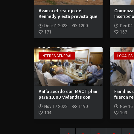
Avanza el realojo del
Comenzar
Kennedy y está previsto que
inscripci
en marzo d...
de terreno
Dec 01 2023
1200
Dec 04
171
167
INTERÉS GENERAL
LOCALES
Antía acordó con MVOT plan
Familias
para 1.000 viviendas con
fueron re
inversió...
ejecución
Nov 17 2023
1190
Nov 16
104
103