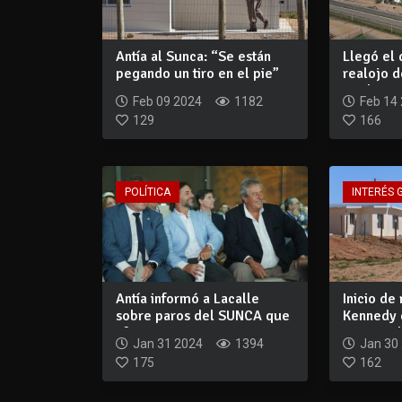
Antía al Sunca: “Se están
Llegó el 
pegando un tiro en el pie”
realojo d
mudanza.
Feb 09 2024
1182
Feb 14
129
166
POLÍTICA
INTERÉS 
Antía informó a Lacalle
Inicio de
sobre paros del SUNCA que
Kennedy 
afectan re...
ante medi
Jan 31 2024
1394
Jan 30
175
162