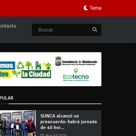
Tema
ontacto
PULAR
SUNCA alcanzó un
preacuerdo: habrá jornada
de 40 hor...
Aug 04 2026