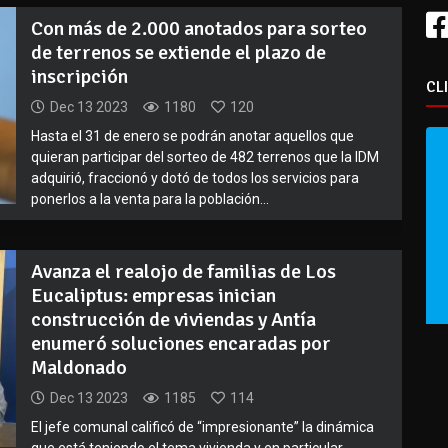
Con más de 2.000 anotados para sorteo
de terrenos se extiende el plazo de
inscripción
CL
Dec 13 2023
1180
120
Hasta el 31 de enero se podrán anotar aquellos que
quieran participar del sorteo de 482 terrenos que la IDM
adquirió, fraccionó y dotó de todos los servicios para
ponerlos a la venta para la población...
Avanza el realojo de familias de Los
Eucaliptus: empresas inician
construcción de viviendas y Antía
enumeró soluciones encaradas por
Maldonado
Dec 13 2023
1185
114
El jefe comunal calificó de “impresionante” la dinámica
que está teniendo el tema vivienda y en particular