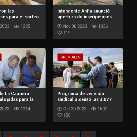
on las
Intendente Antía anunció
ones para el sorteo
apertura de inscripciones
s en l...
para vent...
 2023
1235
Nov 30 2023
1336
119
GREMIALES
 de La Capuera
Programa de vivienda
alojadas para la
sindical alcanzó las 3.077
 d...
casas entreg...
 2023
1214
Oct 30 2023
1601
150