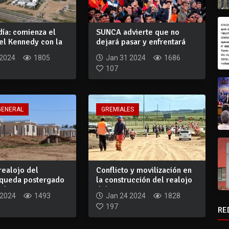
día: comienza el
SUNCA advierte que no
el Kennedy con la
dejará pasar y enfrentará
..
prácticas em...
 2024
1805
Jan 31 2024
1686
107
GENERAL
GREMIALES
 realojo del
Conflicto y movilización en
queda postergado
la construcción del realojo
das...
del...
 2024
1493
Jan 24 2024
1828
197
RE