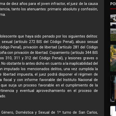
PO
ma de diez años para el joven infractor, el juez de la causa
encia, tanto los atenuantes: primario absoluto y confesión,
ima.
dolescente que haya sido penado por los siguientes delitos:
o sexual (artículo 272 BIS del Código Penal), abuso sexual
digo Penal), privación de libertad (artículo 281 del Código
apiña con privación de libertad. Copamiento (artículo 344 BIS
ulos 310, 311 y 312 del Código Penal), y lesiones graves o
 No obstante lo antes dicho en cuanto a la inaplicabilidad del
n imputado los mencionados delitos, una vez cumplida la
e libertad impuesta, el juez podrá disponer el régimen de
ta fiscal y con informe favorable del Instituto Nacional de
el que surja un proceso favorable en el cumplimiento de la
rtinencia y eventual aprovechamiento en el proceso de
ado.
e Género, Doméstica y Sexual de 1º turno de San Carlos,