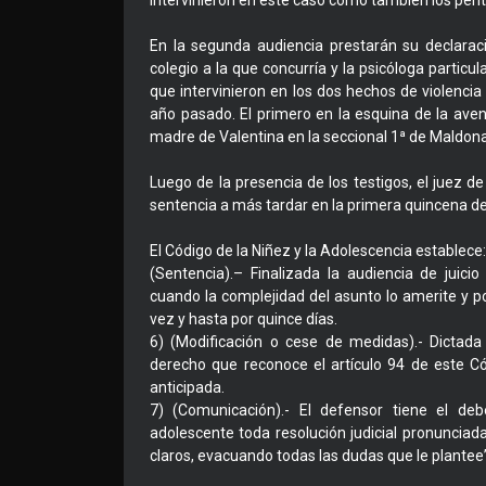
intervinieron en este caso como también los peri
En la segunda audiencia prestarán su declaració
colegio a la que concurría y la psicóloga particu
que intervinieron en los dos hechos de violencia
año pasado. El primero en la esquina de la aven
madre de Valentina en la seccional 1ª de Maldon
Luego de la presencia de los testigos, el juez de
sentencia a más tardar en la primera quincena de
El Código de la Niñez y la Adolescencia establece:
(Sentencia).– Finalizada la audiencia de juicio
cuando la complejidad del asunto lo amerite y p
vez y hasta por quince días.
6) (Modificación o cese de medidas).- Dictada
derecho que reconoce el artículo 94 de este Cód
anticipada.
7) (Comunicación).- El defensor tiene el deb
adolescente toda resolución judicial pronunciada
claros, evacuando todas las dudas que le plantee”