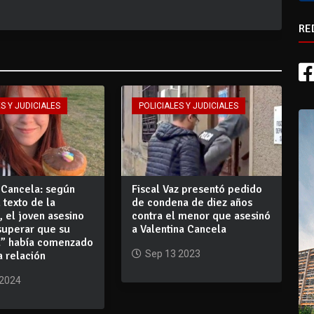
RE
S Y JUDICIALES
POLICIALES Y JUDICIALES
 Cancela: según
Fiscal Vaz presentó pedido
 texto de la
de condena de diez años
, el joven asesino
contra el menor que asesinó
superar que su
a Valentina Cancela
a” había comenzado
Sep 13 2023
 relación
 2024