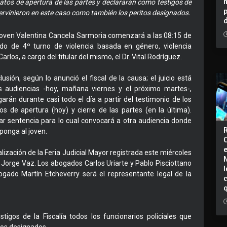
atos de apertura de las partes y declararán como testigos de
ntervinieron en este caso como también los peritos designados.
a joven Valentina Cancela Sarmoria comenzará a las 08:15 de
do de 4º turno de violencia basada en género, violencia
rlos, a cargo del titular del mismo, el Dr. Vital Rodríguez.
sión, según lo anunció el fiscal de la causa; el juicio está
res audiencias -hoy, mañana viernes y el próximo martes-,
án durante casi todo el día a partir del testimonio de los
os de apertura (hoy) y cierre de las partes (en la última).
ar sentencia para lo cual convocará a otra audiencia donde
ponga al joven.
alización de la Feria Judicial Mayor registrada este miércoles
al Jorge Vaz. Los abogados Carlos Uriarte y Pablo Pisciottano
I
ogado Martín Etcheverry será el representante legal de la
igos de la Fiscalía todos los funcionarios policiales que