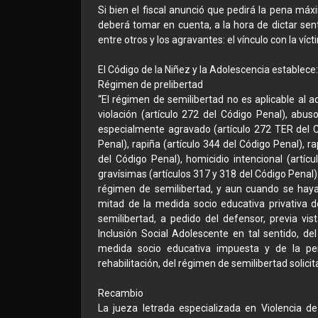
Si bien el fiscal anunció que pedirá la pena máxi
deberá tomar en cuenta, a la hora de dictar sent
entre otros y los agravantes: el vínculo con la víct
El Código de la Niñez y la Adolescencia establece:
Régimen de prelibertad
“El régimen de semilibertad no es aplicable al a
violación (artículo 272 del Código Penal), abus
especialmente agravado (artículo 272 TER del Có
Penal), rapiña (artículo 344 del Código Penal), r
del Código Penal), homicidio intencional (artíc
gravísimas (artículos 317 y 318 del Código Penal).
régimen de semilibertad, y aun cuando se haya
mitad de la medida socio educativa privativa d
semilibertad, a pedido del defensor, previa vis
Inclusión Social Adolescente en tal sentido, d
medida socio educativa impuesta y de la pe
rehabilitación, del régimen de semilibertad solicit
Recambio
La jueza letrada especializada en Violencia d