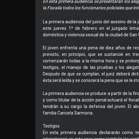
En esta primera audiencia se presentarán los aleg
la Fiscalía todos los funcionarios policiales que i
La primera audiencia del juicio del asesino de l
este jueves 1º de febrero en el juzgado letra
doméstica y violencia sexual de la ciudad de San Ca
El joven enfrenta una pena de diez años de reclu
previsto, en principio, que se sustancie en t
comenzarán todas a la misma hora y se prolongar
testigos, el manejo de las pruebas y los alegat
Después de que se cumplan, el juez deberá dict
ésta será leída y se conocerá la pena que se le im
La primera audiencia se produce a partir de la fin
y como titular de la acción penal actuará el fisc
tendrán a su cargo la defensa del joven. El ab
familia Cancela Sarmoria.
Testigos
En esta primera audiencia declararán como test