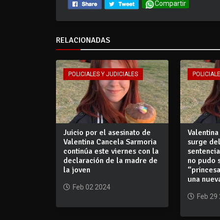
Compartir
RELACIONADAS
POLICIALES Y JUDICIALES
POLICIALE
Juicio por el asesinato de
Valentina
Valentina Cancela Sarmoria
surge del
continúa este viernes con la
sentencia
declaración de la madre de
no pudo 
la joven
“princes
una nueva
Feb 02 2024
Feb 29