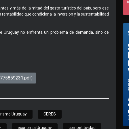
es y más de la mitad del gasto turístico del país, pero ese
 rentabilidad que condiciona la inversión y la sustentabilidad
co de Uruguay no enfrenta un problema de demanda, sino de
1775859231.pdf)
urismo Uruguay
CERES
y
economía Uruguay
competitividad