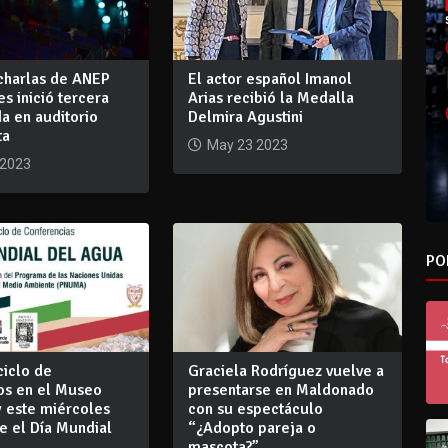
 charlas de ANEP
El actor español Imanol
s inició tercera
Arias recibió la Medalla
a en auditorio
Delmira Agustini
ta
May 23 2023
 2023
PO
ciclo de
Graciela Rodríguez vuelve a
os en el Museo
presentarse en Maldonado
y este miércoles
con su espectáculo
e el Día Mundial
“¿Adopto pareja o
mascota?”