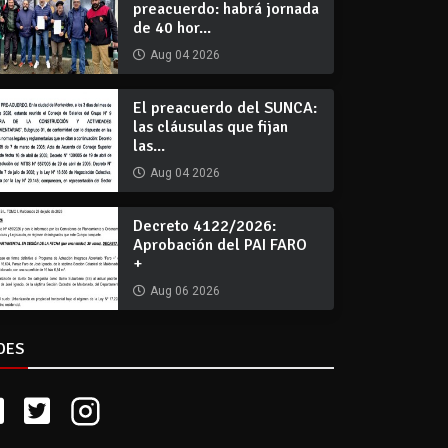
preacuerdo: habrá jornada
de 40 hor...
Aug 04 2026
El preacuerdo del SUNCA:
las cláusulas que fijan
las...
Aug 04 2026
Decreto 4122/2026:
Aprobación del PAI FARO
+
Aug 06 2026
DES