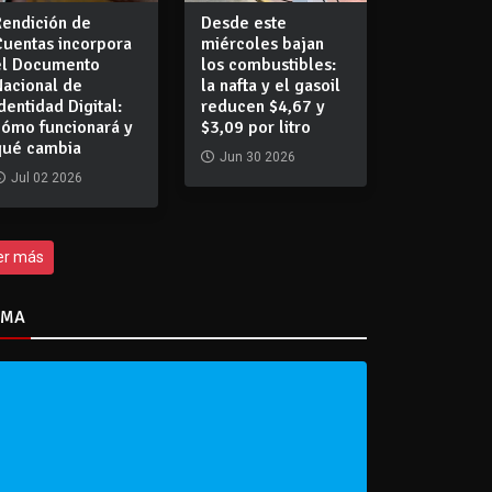
Rendición de
Desde este
Cuentas incorpora
miércoles bajan
el Documento
los combustibles:
Nacional de
la nafta y el gasoil
dentidad Digital:
reducen $4,67 y
cómo funcionará y
$3,09 por litro
qué cambia
Jun 30 2026
Jul 02 2026
er más
IMA