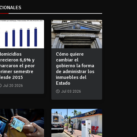
CIONALES
Homicidios
Cómo quiere
crecieron 6,6% y
cambiar el
marcaron el peor
gobierno la forma
primer semestre
de administrar los
desde 2015
inmuebles del
Estado
Jul 20 2026
Jul 03 2026