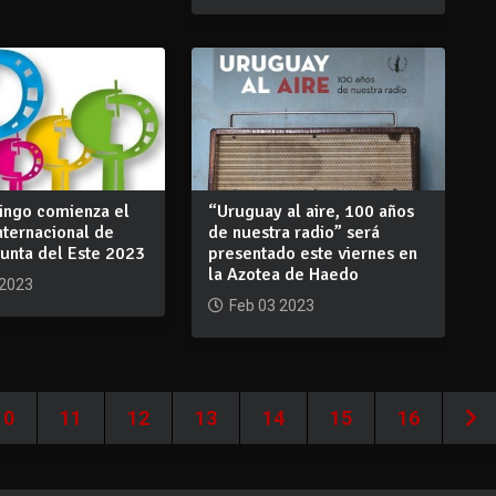
ingo comienza el
“Uruguay al aire, 100 años
Internacional de
de nuestra radio” será
unta del Este 2023
presentado este viernes en
la Azotea de Haedo
 2023
Feb 03 2023
10
11
12
13
14
15
16