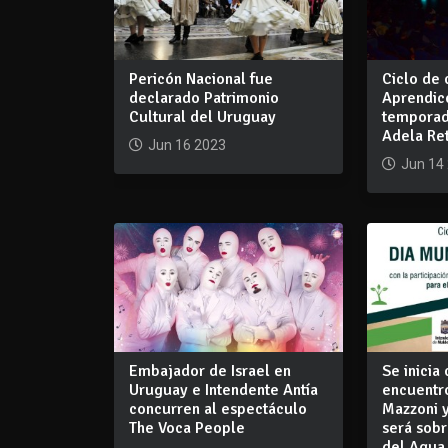
Pericón Nacional fue
Ciclo de
declarado Patrimonio
Aprendice
Cultural del Uruguay
temporad
Adela Re
Jun 16 2023
Jun 14
Embajador de Israel en
Se inicia 
Uruguay e Intendente Antía
encuentr
concurren al espectáculo
Mazzoni 
The Voca People
será sobr
del Agua