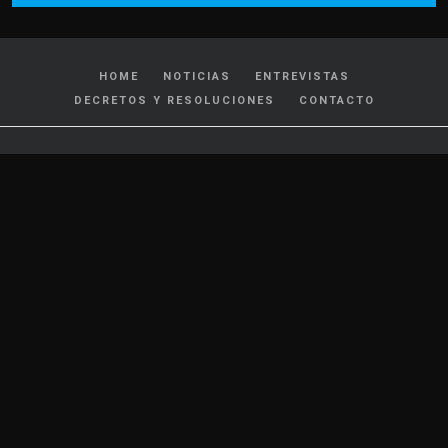
HOME
NOTICIAS
ENTREVISTAS
DECRETOS Y RESOLUCIONES
CONTACTO
CATEGORIAS
Policiales y Judiciales
Tránsito
Política
Locales
Nacionales
Interés General
Internacionales
Cultura y Espectáculos
Deportes
Salud