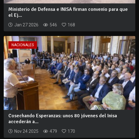
Ministerio de Defensa e INISA firman convenio para que
el Ej...
Jan 27 2026
546
168
NACIONALES
Cosechando Esperanzas: unos 80 jóvenes del Inisa
accederán a...
Nov 24 2025
479
170