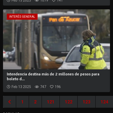
Feb 13 2025
1079
141
INTERÉS GENERAL
Intendencia destina más de 2 millones de pesos para
boleto d...
Feb 13 2025
747
196
1
2
121
122
123
124