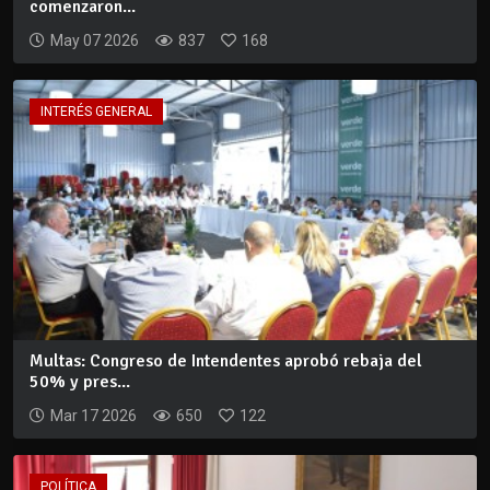
comenzaron...
May 07 2026
837
168
INTERÉS GENERAL
Multas: Congreso de Intendentes aprobó rebaja del
50% y pres...
Mar 17 2026
650
122
POLÍTICA