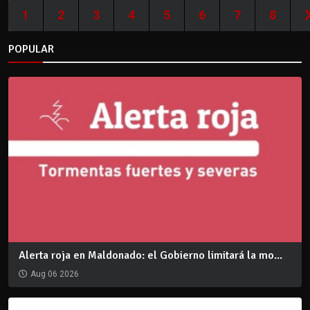
1
2
3
4
5
6
7
8
POPULAR
Alerta roja en Maldonado: el Gobierno limitará la mo...
Aug 06 2026