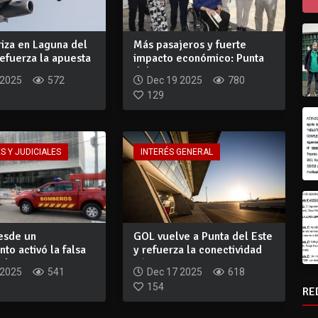
iza en Laguna del
Más pasajeros y fuerte
efuerza la apuesta
impacto económico: Punta
del Este ina...
 2025
572
Dec 19 2025
780
129
S Y JUDICIALES
INTERÉS GENERAL
esde un
GOL vuelve a Punta del Este
to activó la falsa
y refuerza la conectividad
l WTC:...
aérea...
 2025
541
Dec 17 2025
618
154
RE