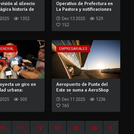
visión al silencio
Operativo de Prefectura en
trágica historia de
La Pastora y notificaciones
por p...
 2025
1352
Dec 13 2025
529
152
GENERAL
EMPRESARIALES
oyecta un giro en
Aeropuerto de Punta del
dad urbana:
Este se suma a AeroShop
st...
para ofrecer...
 2025
505
Dec 11 2025
1236
165
10
11
12
13
35
36