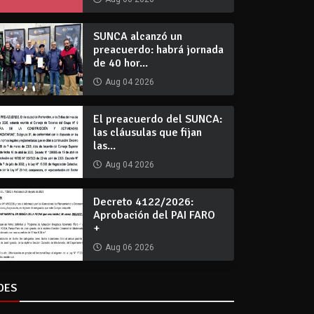
SUNCA alcanzó un
preacuerdo: habrá jornada
de 40 hor...
Aug 04 2026
El preacuerdo del SUNCA:
las cláusulas que fijan
las...
Aug 04 2026
Decreto 4122/2026:
Aprobación del PAI FARO
+
Aug 06 2026
DES