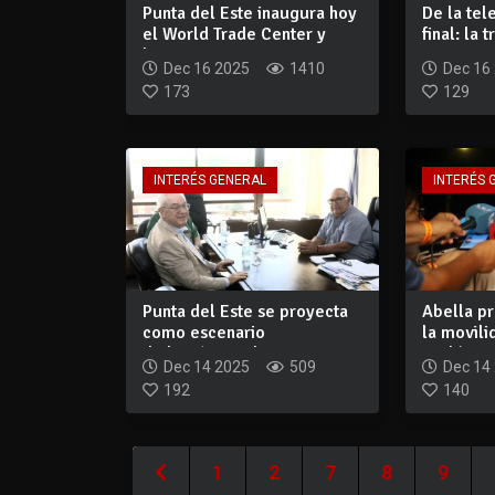
Punta del Este inaugura hoy
De la tele
el World Trade Center y
final: la 
busca co...
G...
Dec 16 2025
1410
Dec 16
173
129
INTERÉS GENERAL
INTERÉS 
Punta del Este se proyecta
Abella pr
como escenario
la movili
diplomático: el go...
evalúan re
Dec 14 2025
509
Dec 14
192
140
1
2
7
8
9