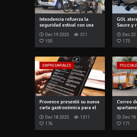
Intendencia refuerza la
GOL aterr
seguridad estival con una
Sauce y r
inversión...
a los...
Dec 19 2025
311
Dec 22
100
173
EMPRESARIALES
POLICIALE
Provence presentó su nueva
Correo d
carta gastronómica para el
apartamen
verano...
amenaza a
Dec 18 2025
1311
Dec 18
176
171