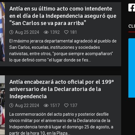
Antía en su último acto como intendente
en el día de la Independencia aseguró que
"San Carlos se va para arriba"
CL
Aug 25 2024
1392
181
El máximo jerarca departamental agradeció al pueblo de
San Carlos, escuelas, instituciones y sociedades
nativistas, entre otros, "porque siempre acompañaron"
lo que definió como "el lugar donde se fes...
Antía encabezará acto oficial por el 199°
aniversario de la Declaratoria de la
Independencia
Aug 22 2024
1517
137
La conmemoración del acto patrio y posterior desfile
cívico militar por el aniversario de la Declaratoria de la
Independencia tendrá lugar el domingo 25 de agosto, a
partir de la hora 10, en la Plaza...