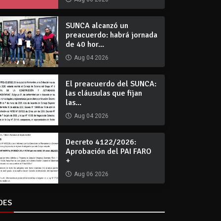
SUNCA alcanzó un
preacuerdo: habrá jornada
de 40 hor...
Aug 04 2026
El preacuerdo del SUNCA:
las cláusulas que fijan
las...
Aug 04 2026
Decreto 4122/2026:
Aprobación del PAI FARO
+
Aug 06 2026
DES