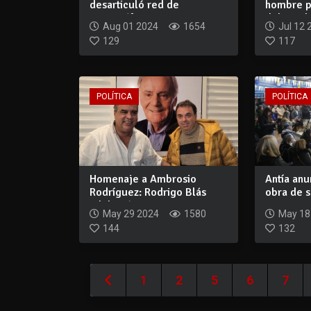
desarticuló red de
hombre p
narcotráfico en...
delitos de
Aug 01 2024
1654
Jul 12 
129
117
POLÍTICA
POLÍTICA
Homenaje a Ambrosio
Antía an
Rodríguez: Rodrigo Blás
obra de 
adelantó que imp...
para San..
May 29 2024
1580
May 18
144
132
1
2
5
6
7