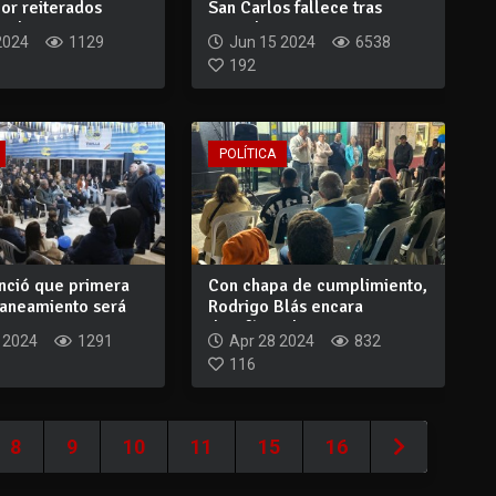
or reiterados
San Carlos fallece tras
 ab...
incendio e...
2024
1129
Jun 15 2024
6538
192
POLÍTICA
unció que primera
Con chapa de cumplimiento,
saneamiento será
Rodrigo Blás encara
.
desafíos: el...
 2024
1291
Apr 28 2024
832
116
8
9
10
11
15
16