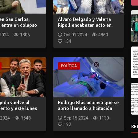
en San Carlos:
Álvaro Delgado y Valeria
 entra en colapso
Ripoll encabezan acto en
a...
San Carlos
 2024
1306
Oct 01 2024
4860
134
POLÍTICA
jeda vuelve al
Rodrigo Blás anunció que se
ento y este lunes
abrió llamado a licitación
i...
para...
 2024
1548
Sep 15 2024
1130
192
RE