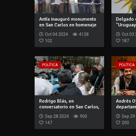
Antía inauguró monumento
Delgado 
en San Carlos en homenaje
"Uruguay
a la Bata...
si prosper
Oct 04 2024
4128
Oct 03
102
187
POLÍTICA
POLÍTICA
Rodrigo Blás, en
Andrés O
conversatorio en San Carlos,
departam
enumeró logros...
tendrá act
Sep 28 2024
900
Sep 29
147
200