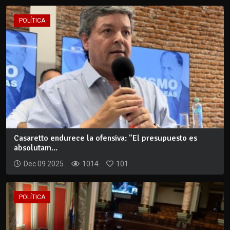
POLÍTICA
Casaretto endurece la ofensiva: "El presupuesto es
absolutam...
Dec 09 2025
1014
101
POLÍTICA