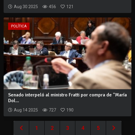
Aug 30 2025
456
121
POLÍTICA
Senado interpeló al ministro Fratti por compra de "María
Dol...
Aug 14 2025
727
190
1
2
3
4
5