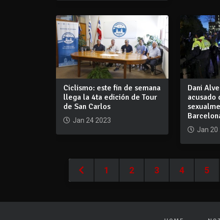
Ciclismo: este fin de semana
Dani Alve
llega la 4ta edición de Tour
acusado 
de San Carlos
sexualme
Barcelon
Jan 24 2023
Jan 20
1
2
3
4
5