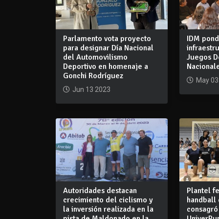
Parlamento vota proyecto
IDM pondr
para designar Día Nacional
infraestr
del Automovilismo
Juegos D
Deportivo en homenaje a
Nacional
Gonchi Rodríguez
May 03
Jun 13 2023
Autoridades destacan
Plantel 
crecimiento del ciclismo y
handball
la inversión realizada en la
consagró
pista de Maldonado en la
UniverPu