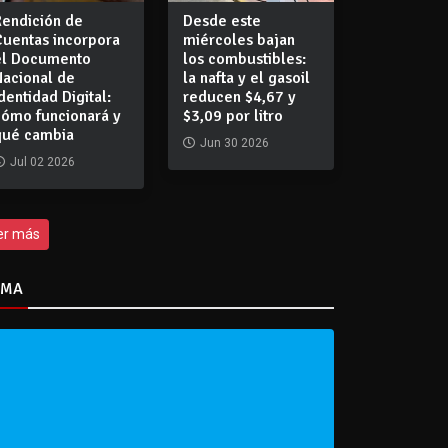
Rendición de
Desde este
Cuentas incorpora
miércoles bajan
el Documento
los combustibles:
Nacional de
la nafta y el gasoil
dentidad Digital:
reducen $4,67 y
cómo funcionará y
$3,09 por litro
qué cambia
Jun 30 2026
Jul 02 2026
er más
IMA