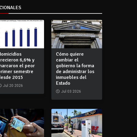
CIONALES
Homicidios
Cómo quiere
crecieron 6,6% y
cambiar el
marcaron el peor
gobierno la forma
primer semestre
de administrar los
desde 2015
inmuebles del
Estado
Jul 20 2026
Jul 03 2026