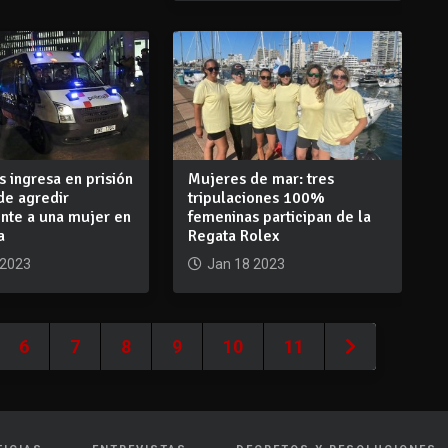
s ingresa en prisión
Mujeres de mar: tres
de agredir
tripulaciones 100%
nte a una mujer en
femeninas participan de la
a
Regata Rolex
 2023
Jan 18 2023
6
7
8
9
10
11