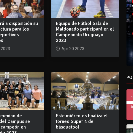
á a disposición su
Equipo de Fútbol Sala de
uctura para los
Maldonado participará en el
eportivos
Campeonato Uruguayo
es
2023
 2023
Apr 20 2023
PO
femenino de
Este miércoles finaliza el
 del Campus se
torneo Super 4 de
 campeón en
básquetbol
nta 2023