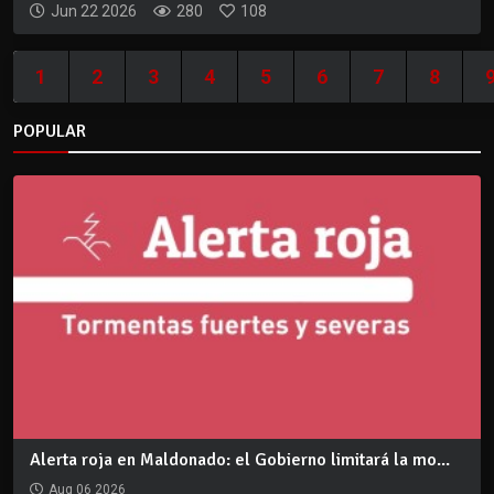
Jun 22 2026
280
108
1
2
3
4
5
6
7
8
POPULAR
Alerta roja en Maldonado: el Gobierno limitará la mo...
Aug 06 2026