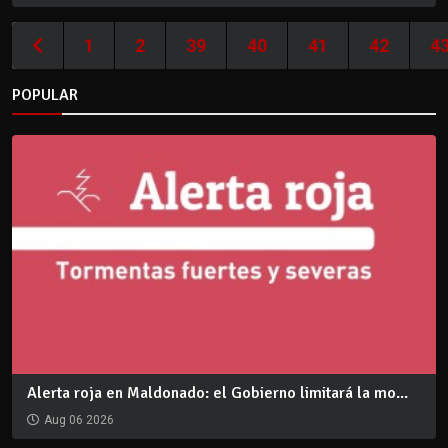
1
2
39
40
41
42
4
POPULAR
Alerta roja en Maldonado: el Gobierno limitará la mo...
Aug 06 2026