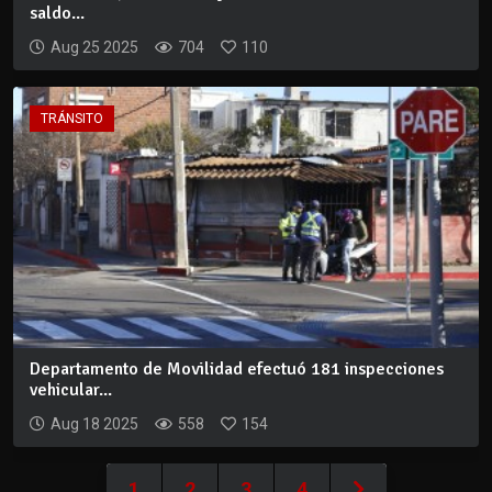
saldo...
Aug 25 2025
704
110
TRÁNSITO
Departamento de Movilidad efectuó 181 inspecciones
vehicular...
Aug 18 2025
558
154
1
2
3
4