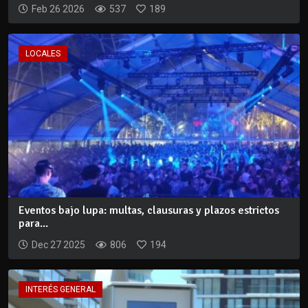
Feb 26 2026
537
189
LOCALES
Eventos bajo lupa: multas, clausuras y plazos estrictos
para...
Dec 27 2025
806
194
INTERÉS GENERAL