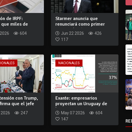
ón de IRPF:
Starmer anuncia que
n que miles de
renunciará como primer
entes p...
ministro británic...
 2026
604
Jun 22 2026
426
117
CIONALES
NACIONALES
tensión con Trump,
Exante: empresarios
irma que el jefe
proyectan un Uruguay de
bajo crecimiento...
 2026
247
May 07 2026
604
147
RE