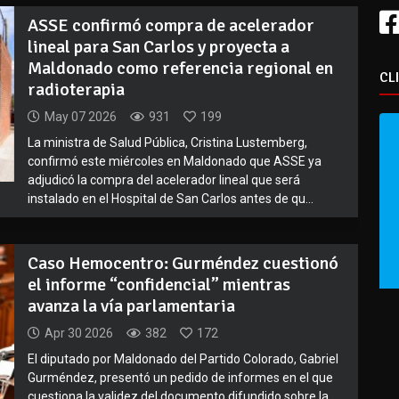
ASSE confirmó compra de acelerador
lineal para San Carlos y proyecta a
Maldonado como referencia regional en
CL
radioterapia
May 07 2026
931
199
La ministra de Salud Pública, Cristina Lustemberg,
confirmó este miércoles en Maldonado que ASSE ya
adjudicó la compra del acelerador lineal que será
instalado en el Hospital de San Carlos antes de qu...
Caso Hemocentro: Gurméndez cuestionó
el informe “confidencial” mientras
avanza la vía parlamentaria
Apr 30 2026
382
172
El diputado por Maldonado del Partido Colorado, Gabriel
Gurméndez, presentó un pedido de informes en el que
cuestiona la validez del documento difundido sobre la