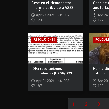
Cese en el Hemocentro:
Cese de 
informe atribuido a ASSE
auditoría
señala “gest...
de c...
Apr 27 2026
607
Apr 24
123
127
RESOLUCIONES
POLICIALE
IDM: resoluciones
Homicidi
Inmobiliarias (E206/ 22t)
Tribunal 
Confiere Vista
validó...
Apr 21 2026
203
Apr 20
187
122
1
2
3