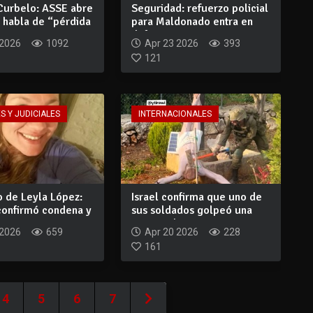
Curbelo: ASSE abre
Seguridad: refuerzo policial
, habla de “pérdida
para Maldonado entra en
definic...
 2026
1092
Apr 23 2026
393
121
S Y JUDICIALES
INTERNACIONALES
o de Leyla López:
Israel confirma que uno de
confirmó condena y
sus soldados golpeó una
estatua d...
 2026
659
Apr 20 2026
228
161
4
5
6
7