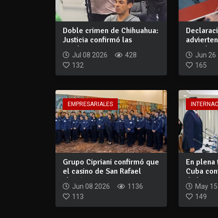
Doble crimen de Chihuahua:
Declaraci
Justicia confirmó las
advierte
condenas, r...
contribuy
Jul 08 2026
428
Jun 26
132
165
EMPRESARIALES
INTERNA
Grupo Cipriani confirmó que
En plena 
el casino de San Rafael
Cuba conf
abrirá e...
de la...
Jun 08 2026
1136
May 15
113
149