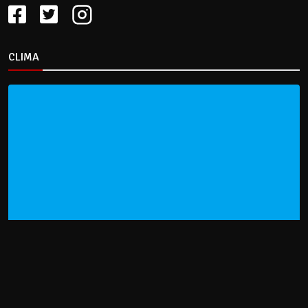
CLIMA
HOME
NOTICIAS
ENTREVISTAS
DECRETOS Y RESOLUCIONES
CONTACTO