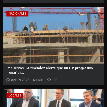
NACIONALES
Impuestos: Gurméndez alerta que un ITP progresivo
frenaría i...
Apr 19 2026
401
198
LOCALES