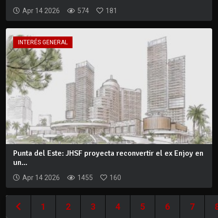
Apr 14 2026
574
181
INTERÉS GENERAL
Punta del Este: JHSF proyecta reconvertir el ex Enjoy en
un...
Apr 14 2026
1455
160
1
2
3
4
5
6
7