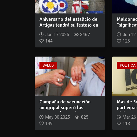
Aniversario del natalicio de
Maldonad
Artigas tendrá su festejo en
"signific
Pa...
los princi
Jun 17 2025
3467
Jun 12
144
125
SALUD
POLÍTICA
Campaña de vacunación
Más de 5
antigripal superó las
participa
400.000 dosis ad...
elaboraci
May 30 2025
825
Mar 26
149
113