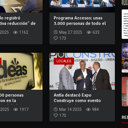
o registró
Programa Accesos: unas
ativa reducción" de
3.000 personas de todo el
pa...
país partic...
 2025
1162
May 27 2025
633
173
LOCALES
00 personas
Antía destacó Expo
ron en la
Construye como evento
ón del Plan...
asociado al princip...
 2025
1917
Mar 14 2025
984
170
RE