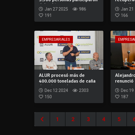
del Salón I...
cuadrilla
Jan 27 2025
986
Jan 21
191
166
EMPRESARIALES
EMPRESA
ALUR procesó más de
Alejandro
400.000 toneladas de caña
renunció 
de azúcar en l...
ANCAP
Dec 12 2024
2303
Dec 19
150
187
1
2
3
4
5