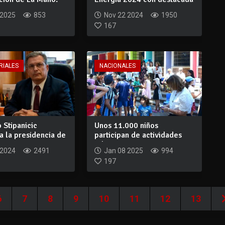
s municipa...
participaci...
 2025
853
Nov 22 2024
1950
167
RIALES
NACIONALES
 Stipanicic
Unos 11.000 niños
a la presidencia de
participan de actividades
educativas y rec...
 2024
2491
Jan 08 2025
994
197
6
7
8
9
10
11
12
13