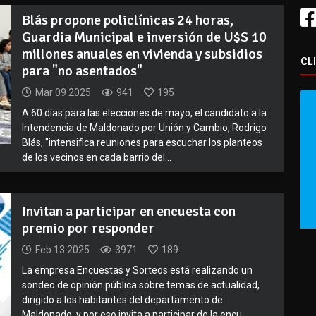
Blás propone policlínicas 24 horas,
Guardia Municipal e inversión de U$S 10
millones anuales en vivienda y subsidios
CL
para "no asentados"
Mar 09 2025
941
195
A 60 días para las elecciones de mayo, el candidato a la
Intendencia de Maldonado por Unión y Cambio, Rodrigo
Blás, "intensifica reuniones para escuchar los planteos
de los vecinos en cada barrio del...
Invitan a participar en encuesta con
premio por responder
Feb 13 2025
3971
189
La empresa Encuestas y Sorteos está realizando un
sondeo de opinión pública sobre temas de actualidad,
dirigido a los habitantes del departamento de
Maldonado, y por eso invita a participar de la encu...