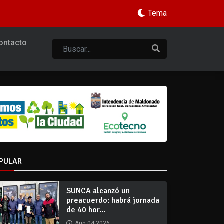
Tema
ontacto
PULAR
SUNCA alcanzó un
preacuerdo: habrá jornada
de 40 hor...
Aug 04 2026