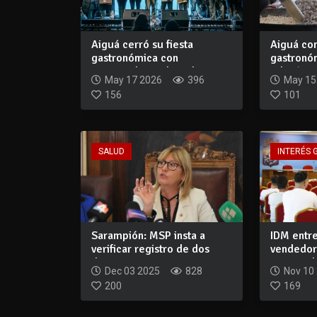
Aiguá cerró su fiesta
Aiguá con
gastronómica con
gastronó
competidores de todo...
edición...
May 17 2026
396
May 15
156
101
SALUD
INTERÉS 
Sarampión: MSP insta a
IDM entr
verificar registro de dos
vendedor
dosis en ca...
prepara lo
Dec 03 2025
828
Nov 10
200
169