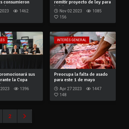
s consumieron
remitir proyecto de ley para
 de co...
habil...
 2023
1462
Nov 02 2023
1085
156
LES
INTERÉS GENERAL
promocionará sus
Preocupa la falta de asado
urante la Copa
para este 1 de mayo
e R...
 2023
1396
Apr 27 2023
1447
148
2