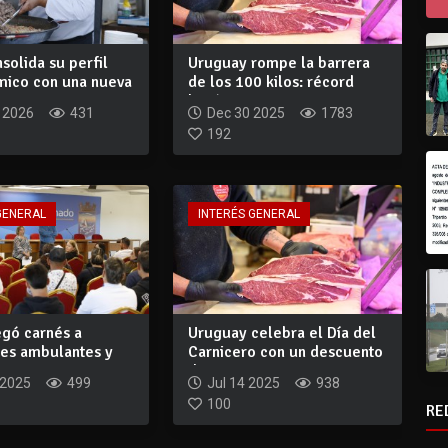
solida su perfil
Uruguay rompe la barrera
mico con una nueva
de los 100 kilos: récord
histórico...
 2026
431
Dec 30 2025
1783
192
GENERAL
INTERÉS GENERAL
egó carnés a
Uruguay celebra el Día del
es ambulantes y
Carnicero con un descuento
s ser...
de 40%...
 2025
499
Jul 14 2025
938
100
RE