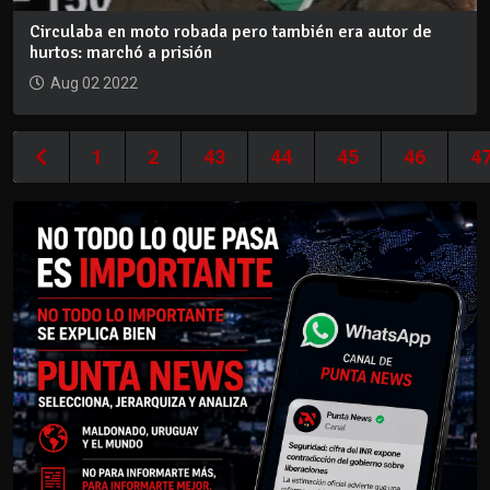
Circulaba en moto robada pero también era autor de
hurtos: marchó a prisión
Aug 02 2022
1
2
43
44
45
46
4