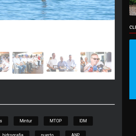
CL
s
Mintur
MTOP
IDM
hidrografia
puerto
ANP