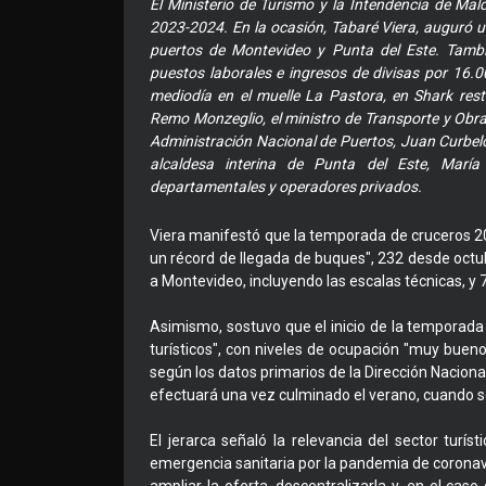
El Ministerio de Turismo y la Intendencia de Ma
2023-2024. En la ocasión, Tabaré Viera, auguró u
puertos de Montevideo y Punta del Este. Tambi
puestos laborales e ingresos de divisas por 16.0
mediodía en el muelle La Pastora, en Shark rest
Remo Monzeglio, el ministro de Transporte y Obras 
Administración Nacional de Puertos, Juan Curbelo
alcaldesa interina de Punta del Este, María
departamentales y operadores privados.
Viera manifestó que la temporada de cruceros 
un récord de llegada de buques", 232 desde octubr
a Montevideo, incluyendo las escalas técnicas, y 
Asimismo, sostuvo que el inicio de la temporada 
turísticos", con niveles de ocupación "muy bueno
según los datos primarios de la Dirección Naciona
efectuará una vez culminado el verano, cuando se
El jerarca señaló la relevancia del sector turís
emergencia sanitaria por la pandemia de coronavi