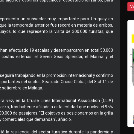
 de algunos destinos específicos, desestacionalizarlos, para
V
representa un subsector muy importante para Uruguay en
que la temporada anterior fue récord en materia de arribos,
ayos, lo que representó la visita de 300.000 turistas, que
se han efectuado 19 escalas y desembarcaron en total 53.000
 costas esteñas: el Seven Seas Splendor, el Marina y el
 seguirá trabajando en la promoción internacional y confirmó
portantes del sector, Seatrade Cruise Global, del 8 al 11 de
de setiembre en Málaga.
ra vez, en la Cruise Lines International Association (CLIA)
 marzo, tras haberse afiliado a esta entidad que nuclea el 95%
.000 de pasajeros. "El objetivo es posicionarnos en la grilla
s y comerciales que demandan", añadió.
tó la resiliencia del sector turístico durante la pandemia y