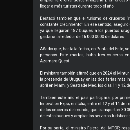
ampliar la oferta, descentralizarla y, en el caso
llegar a más turistas durante todo el año.
Destacó también que el turismo de cruceros "
constante crecimiento". En ese sentido, aseguró 
ya que llegaron 187 buques a los puertos urugu
gastaron alrededor de 16.000.0000 de dólares.
Añadió que, hasta la fecha, en Punta del Este, 
personas. Este martes, hubo tres cruceros en
Azamara Quest.
El ministro también afirmó que en 2024 el Mintur
la presencia de Uruguay en las dos ferias más im
abril en Miami, y Seatrade Med, los días 11 y 12 
También este año el país participará, por prime
Innovation Expo, en Italia, entre el 12 y el 14 de
de los cruceros del mundo, que transportan 30.000
de estos buques y ampliar los servicios turístico
Por su parte, el ministro Falero, del MTOP, resal