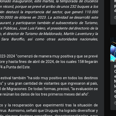
ldonado inauguraron, este martes, la temporada de cruceros
n récord, porque se prevé el arribo de unos 232 buques a los
én destacó la importancia del sector, que generó 110.000
00.0000 de dólares en 2023. La actividad se desarrolló este
aurant, y participaron también el subsecretario de Turismo,
Públicas, José Luis Falero, el presidente del directorio de la
, el director de Turismo de Maldonado, Martín Laventure y la
 Sara Baroffio, así como otras autoridades nacionales,
2023-2024 "comenzó de manera muy positiva y que se prevé
e y hasta fines de abril de 2024, de los cuales 158 llegarán
74 a Punta del Este.
estival también "ha sido muy positivo en todos los destinos
s" y una gran cantidad de visitantes que ingresaron al país,
I
l de Migraciones. De todas formas, precisó, "la evaluación se
 reúnan los datos de los tres primeros meses del año".
tico y la recuperación que experimentó tras la situación de
rus. Asimismo, señaló que Uruguay ha logrado diversificar y