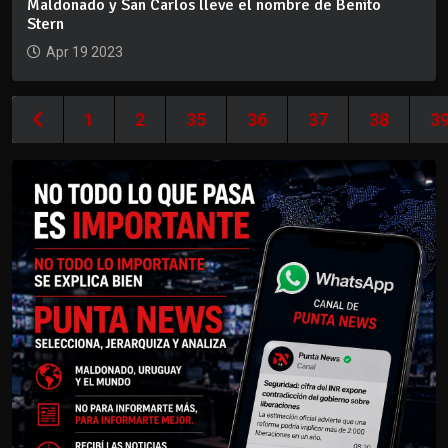
Maldonado y San Carlos lleve el nombre de Benito
Stern
Apr 19 2023
1
2
35
36
37
38
3